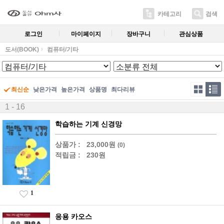
카테고리
검색
로그인
마이페이지
장바구니
관심상품
도서(BOOK)
컴퓨터/기타
최신순
낮은가격
높은가격
상품명
최다리뷰
1 - 16
학습하는 기계 신경망
상품가 :
23,000원
(0)
적립금 :
230원
1
응용 카오스