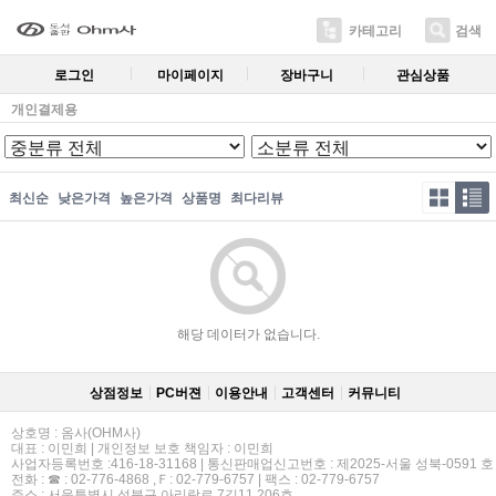
카테고리
검색
로그인
마이페이지
장바구니
관심상품
개인결제용
최신순
낮은가격
높은가격
상품명
최다리뷰
해당 데이터가 없습니다.
상점정보
PC버젼
이용안내
고객센터
커뮤니티
상호명 : 옴사(OHM사)
대표 : 이민희 | 개인정보 보호 책임자 : 이민희
사업자등록번호 :416-18-31168 | 통신판매업신고번호 : 제2025-서울 성북-0591 호
전화 : ☎ : 02-776-4868 ,Ｆ: 02-779-6757 | 팩스 : 02-779-6757
주소 : 서울특별시 성북구 아리랑로 7길11,206호