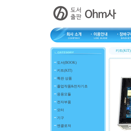
키트(KIT)
도서(BOOK)
키트(KIT)
특판 상품
졸업작품&전자기초
응용모듈
전자부품
모터
기구
엔클로져