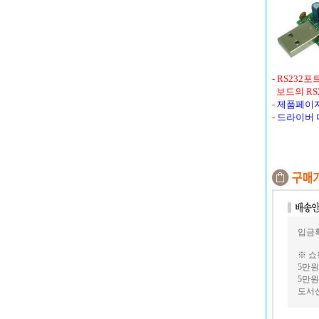
- RS23
보드의 RS
-
제품페이
-
드라이버
입금확
※ 
5만원
5만원
도서산