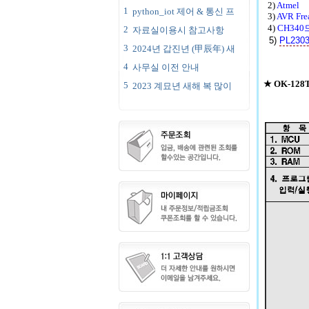
2)
Atmel
1
python_iot 제어 & 통신 프
3)
AVR Fre
4)
CH340
2
자료실이용시 참고사항
5)
PL230
3
2024년 갑진년 (甲辰年) 새
4
사무실 이전 안내
★ OK-12
5
2023 계묘년 새해 복 많이