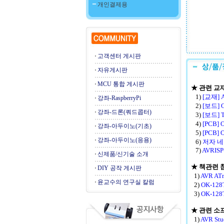
개인결제용
고객센터 게시판
자유게시판
MCU 통합 게시판
★ 관련 교
1)
[교재] 
강좌-RaspberryPi
2)
[보드] 
강좌-드론(쿼드콥터)
3)
[보드] 
4)
[PCB]
강좌-아두이노(기초)
5)
[PCB] 
강좌-아두이노(응용)
6)
저자 
7)
AVRISP
신제품/신기술 소개
★ 책관련 
DIY 공작 게시판
1)
AVR A
윤교수의 연구실 칼럼
2)
OK-12
3)
OK-12
★ 관련 소
1)
AVR St