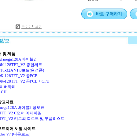
재 및 제품
ATmega128A 바이블2
OK-128TFT_V2 종합세트
TFT-32A V1.0보드(완성품)
 OK-128TFT_V2 공PCB
OK-128TFT_V2 공PCB + CPU
네이버까페
-CH
참고자료
Tmega128A 바이블2 정오표
8TFT_V2 C언어 예제파일
8TFT_V2 키트의 회로도 및 부품리스트
프트웨어 & 웹 사이트
udio V7 (다운로드)