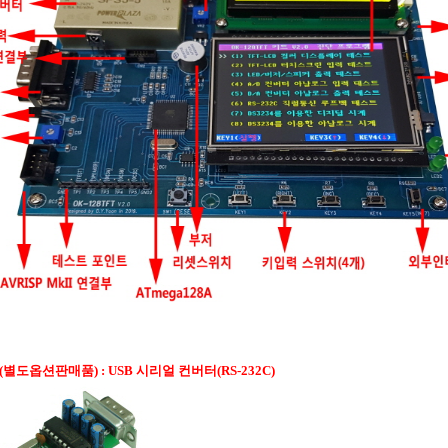
(별도옵션판매품)
: USB 시리얼 컨버터(RS-232C)