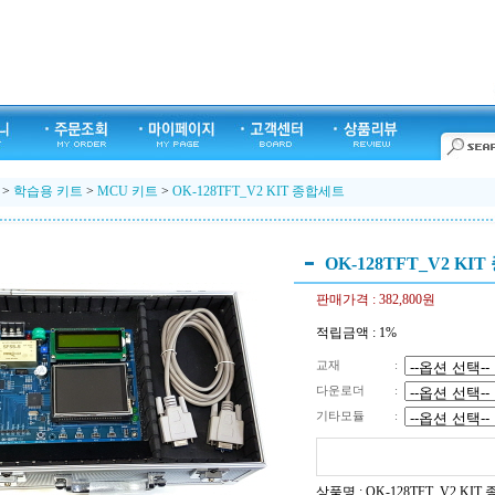
>
학습용 키트
>
MCU 키트
>
OK-128TFT_V2 KIT 종합세트
OK-128TFT_V2 KI
판매가격 :
382,800원
적립금액 :
1%
교재
:
다운로더
:
기타모듈
:
상품명 : OK-128TFT_V2 KI