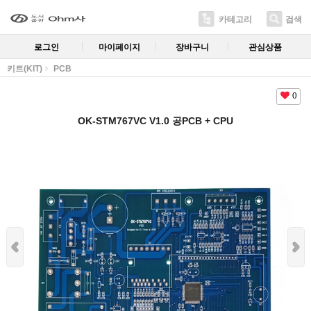
카테고리
검색
로그인
마이페이지
장바구니
관심상품
키트(KIT)
PCB
0
OK-STM767VC V1.0 공PCB + CPU