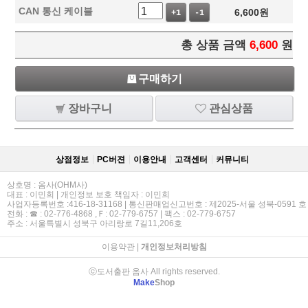
CAN 통신 케이블
6,600
원
+1
-1
총 상품 금액
6,600
원
구매하기
장바구니
관심상품
상점정보
PC버젼
이용안내
고객센터
커뮤니티
상호명 : 옴사(OHM사)
대표 : 이민희 | 개인정보 보호 책임자 : 이민희
사업자등록번호 :416-18-31168 | 통신판매업신고번호 : 제2025-서울 성북-0591 호
전화 : ☎ : 02-776-4868 ,Ｆ: 02-779-6757 | 팩스 : 02-779-6757
주소 : 서울특별시 성북구 아리랑로 7길11,206호
이용약관
|
개인정보처리방침
ⓒ도서출판 옴사 All rights reserved.
Make
Shop