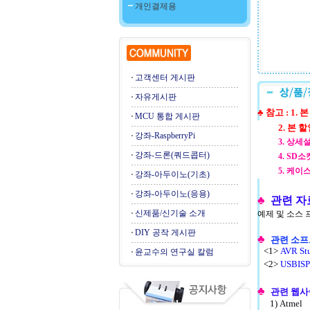
개인결제용
고객센터 게시판
자유게시판
♣ 참고 : 
MCU 통합 게시판
2. 본 할
강좌-RaspberryPi
3. 상세설명
강좌-드론(쿼드콥터)
4. SD소켓
5. 케이스는 A
강좌-아두이노(기초)
강좌-아두이노(응용)
♣
관련 자
신제품/신기술 소개
예제 및 소스
DIY 공작 게시판
♣
관련 소
<1>
AVR St
윤교수의 연구실 칼럼
<2>
USBI
♣
관련 웹
1)
Atmel