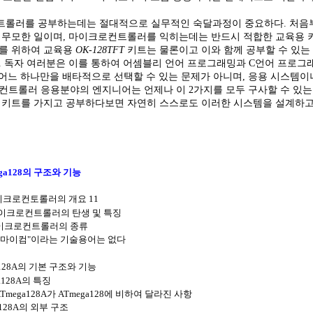
롤러를 공부하는데는 절대적으로 실무적인 숙달과정이 중요하다. 처음부
 무모한 일이며,
마이크로컨트롤러를 익히는데는 반드시 적합한 교육용 키
를 위하여 교육용
OK-128TFT
키트는 물론이고 이와 함께 공부할 수 있는
. 독자 여러분은 이를 통하여 어셈블리 언어 프로그래밍과 C언어 프로그
 어느 하나만을 배타적으로 선택할 수 있는 문제가 아니며, 응용 시스템
컨트롤러 응용분야의 엔지니어는 언제나 이 2가지를 모두 구사할 수 있는
 키트를 가지고 공부하다보면 자연히 스스로도 이러한 시스템을 설계하고
ega128의 구조와 기능
 마이크로컨토롤러의 개요 11
 마이크로컨트롤러의 탄생 및 특징
마이크로컨트롤러의 종류
"마이컴"이라는 기술용어는 없다
ga128A의 기본 구조와 기능
ga128A의 특징
mega128A가 ATmega128에 비하여 달라진 사항
a128A의 외부 구조