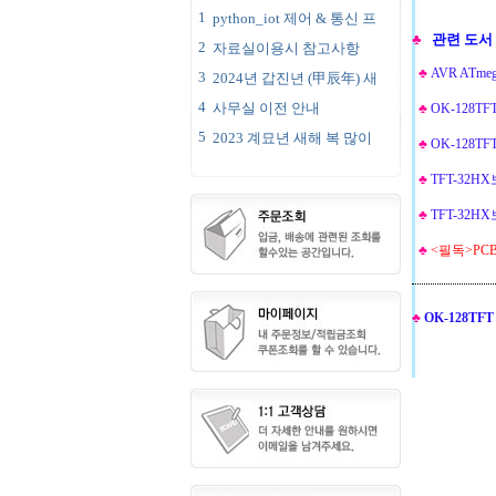
1
python_iot 제어 & 통신 프
♣
관련 도서 
2
자료실이용시 참고사항
♣
AVR ATme
3
2024년 갑진년 (甲辰年) 새
4
사무실 이전 안내
♣
OK-128TF
5
2023 계묘년 새해 복 많이
♣
OK-128TF
♣
TFT-32H
♣
TFT-32HX
♣
<필독>PC
♣
OK-128TF