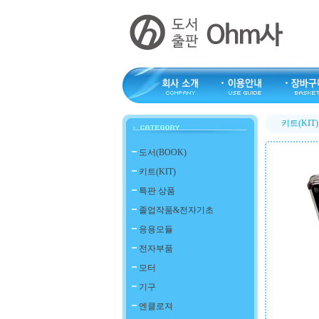
키트(KIT)
도서(BOOK)
키트(KIT)
특판 상품
졸업작품&전자기초
응용모듈
전자부품
모터
기구
엔클로져