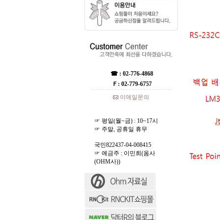
☎ : 02-776-4868
Ｆ: 02-779-6757
이메일문의
☞ 평일(월~금) : 10~17시
☞ 주말, 공휴일 휴무
국민822437-04-008415
☞ 예금주 : 이민희(옴사
(OHM사))