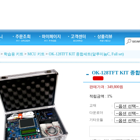
>
학습용 키트
>
MCU 키트
>
OK-128TFT KIT 종합세트(알루미늄C, Full set)
OK-128TFT KIT 종합
판매가격 :
349,800원
적립금액 :
1%
교재
:
다운로더
:
기타모듈
: