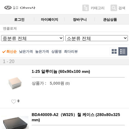
카테고리
검색
로그인
마이페이지
장바구니
관심상품
엔클로져
최신순
낮은가격
높은가격
상품명
최다리뷰
1 - 20
1-25 알루미늄 (60x90x100 mm)
상품가 :
5,000원
(0)
0
BDA40009-A2（W325）철 케이스 (280x80x325
mm)