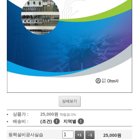
상세보기
상품가 :
25,000
원
적립금:1%
배송비 :
(조건)
!
지역별
!
동력설비공사실습
25,000
원
+1
-1