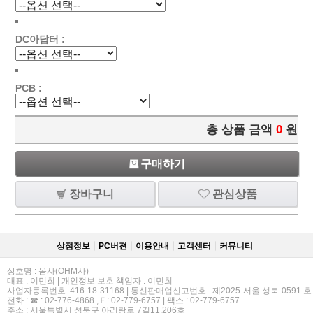
DC아답터 :
PCB :
총 상품 금액
0
원
구매하기
장바구니
관심상품
상점정보
PC버젼
이용안내
고객센터
커뮤니티
상호명 : 옴사(OHM사)
대표 : 이민희 | 개인정보 보호 책임자 : 이민희
사업자등록번호 :416-18-31168 | 통신판매업신고번호 : 제2025-서울 성북-0591 호
전화 : ☎ : 02-776-4868 ,Ｆ: 02-779-6757 | 팩스 : 02-779-6757
주소 : 서울특별시 성북구 아리랑로 7길11,206호