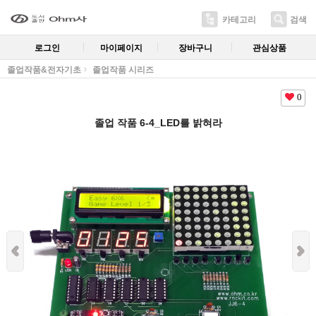
카테고리
검색
로그인
마이페이지
장바구니
관심상품
졸업작품&전자기초
졸업작품 시리즈
0
졸업 작품 6-4_LED를 밝혀라