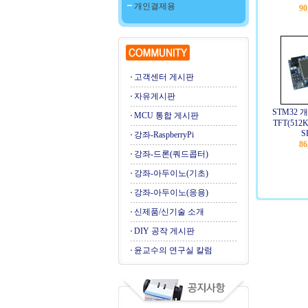
개인결제용
90
고객센터 게시판
자유게시판
STM32 개
MCU 통합 게시판
TFT(512K
S
강좌-RaspberryPi
86
강좌-드론(쿼드콥터)
강좌-아두이노(기초)
강좌-아두이노(응용)
신제품/신기술 소개
DIY 공작 게시판
윤교수의 연구실 칼럼