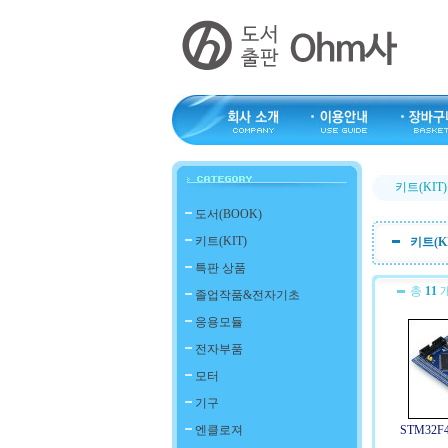
키트(KIT)
도서(BOOK)
키트(KIT)
키트(K
특판 상품
총
11
개
졸업작품&전자기초
응용모듈
전자부품
모터
기구
엔클로져
STM32F