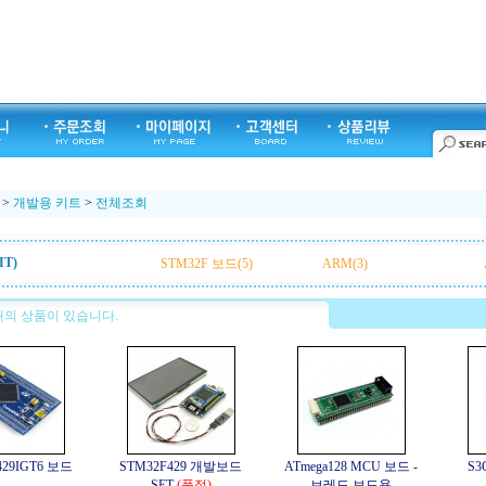
>
개발용 키트
>
전체조회
IT)
STM32F 보드(5)
ARM(3)
의 상품이 있습니다.
429IGT6 보드
STM32F429 개발보드
ATmega128 MCU 보드 -
S3
SET
(품절)
브레드 보드용