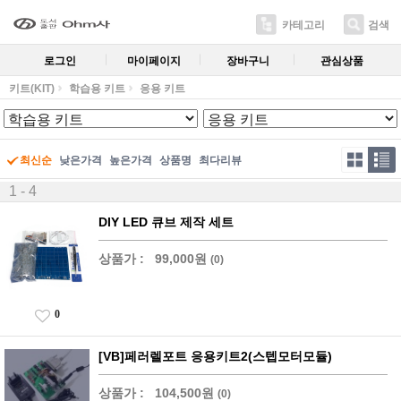
카테고리
검색
로그인
마이페이지
장바구니
관심상품
키트(KIT)
학습용 키트
응용 키트
최신순
낮은가격
높은가격
상품명
최다리뷰
1 - 4
DIY LED 큐브 제작 세트
상품가 :
99,000원
(0)
0
[VB]페러렐포트 응용키트2(스텝모터모듈)
상품가 :
104,500원
(0)