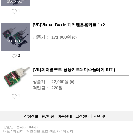
1
[VB]Visual Basic 페러렐응용키트 1+2
상품가 :
171,000원
(0)
2
[VB]페러렐포트 응용키트1(디스플레이 KIT )
상품가 :
22,000원
(0)
적립금 :
220원
1
상점정보
PC버젼
이용안내
고객센터
커뮤니티
상호명 : 옴사(OHM사)
대표 : 이민희 | 개인정보 보호 책임자 : 이민희